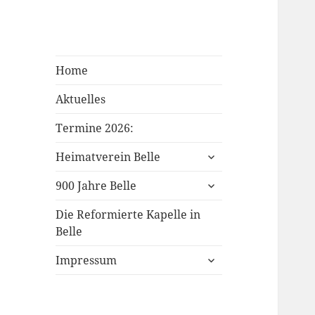
Heimatverein
Aus der Geschichte und
Home
Belle
Gegenwart
Aktuelles
Termine 2026:
untermenü
Heimatverein Belle
öffnen
untermenü
900 Jahre Belle
öffnen
Die Reformierte Kapelle in
Belle
untermenü
Impressum
öffnen