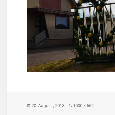
Veröffentlicht
Originalgröße
20. August , 2018
1000 × 662
am