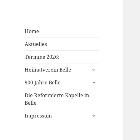
Heimatverein
Aus der Geschichte und
Home
Belle
Gegenwart
Aktuelles
Termine 2026:
untermenü
Heimatverein Belle
öffnen
untermenü
900 Jahre Belle
öffnen
Die Reformierte Kapelle in
Belle
untermenü
Impressum
öffnen